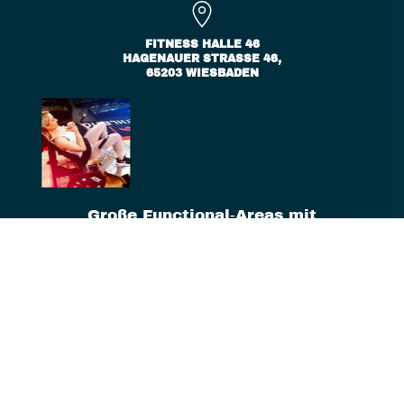
FITNESS HALLE 46
HAGENAUER STRASSE 46,
65203 WIESBADEN
Große Functional‑Areas mit
vielfältigen Plate‑Load‑Geräten, einer
umfangreichen Freihantelzone und
vielen Ausdauergeräten wie
Laufbändern, Crosstrainern, Bikes,
Rowern und Treppensteigern. Dazu
eine separate Booty‑Area und ein
eigener Stretchingraum – auf
insgesamt 1.500 qm.